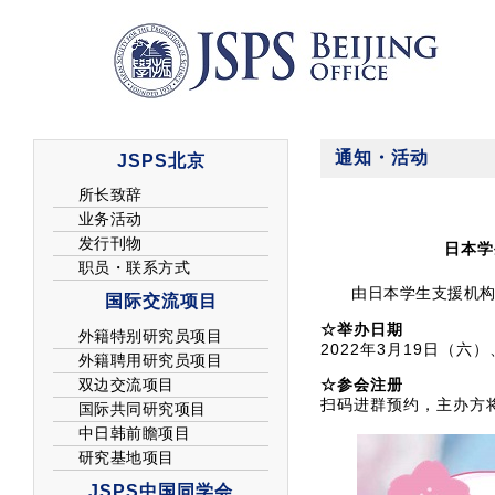
通知・活动
日本学
由日本学生支援机构
☆举办日期
2022年3月19日（六
☆参会注册
扫码进群预约，主办方将向