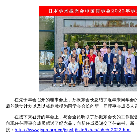
在先于年会召开的理事会上，孙振东会长总结了近年来同学会
后的活动计划以及以杨彪教授为同学会会长的新一届理事会成员人
在接下来召开的年会上，与会全员听取了孙振东会长的工作报告
向现任任理事会成员赠送了纪念品，向新任成员递交了任命书。新
接：
https://www.jsps.org.cn/jspsbj/site/txhch/lshch-2022.htm