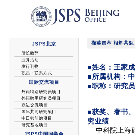
撷英集萃 相辉共勉
■姓名：王家
■所属机构：
■职称：研究
■获奖、著书、
究业绩
中科院上海