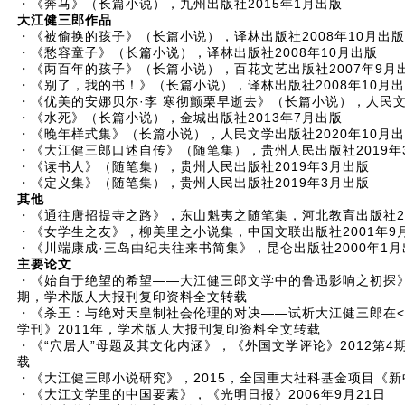
・《奔马》（长篇小说），九州出版社2015年1月出版
大江健三郎作品
・《被偷换的孩子》（长篇小说），译林出版社2008年10月出版
・《愁容童子》（长篇小说），译林出版社2008年10月出版
・《两百年的孩子》（长篇小说），百花文艺出版社2007年9月
・《别了，我的书！》（长篇小说），译林出版社2008年10月
・《优美的安娜贝尔·李 寒彻颤栗早逝去》（长篇小说），人民文
・《水死》（长篇小说），金城出版社2013年7月出版
・《晚年样式集》（长篇小说），人民文学出版社2020年10月
・《大江健三郎口述自传》（随笔集），贵州人民出版社2019年
・《读书人》（随笔集），贵州人民出版社2019年3月出版
・《定义集》（随笔集），贵州人民出版社2019年3月出版
其他
・《通往唐招提寺之路》，东山魁夷之随笔集，河北教育出版社20
・《女学生之友》，柳美里之小说集，中国文联出版社2001年9
・《川端康成·三岛由纪夫往来书简集》，昆仑出版社2000年1月
主要论文
・《始自于绝望的希望——大江健三郎文学中的鲁迅影响之初探》，
期，学术版人大报刊复印资料全文转载
・《杀王：与绝对天皇制社会伦理的对决——试析大江健三郎在<
学刊》2011年，学术版人大报刊复印资料全文转载
・《“穴居人”母题及其文化内涵》，《外国文学评论》2012第
载
・《大江健三郎小说研究》，2015，全国重大社科基金项目《新
・《大江文学里的中国要素》，《光明日报》2006年9月21日