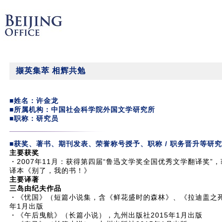
撷英集萃 相辉共勉
■姓名：许金龙
■所属机构：中国社会科学院外国文学研究所
■职称：研究员
■获奖、著书、期刊发表、荣誉称号授予、职称 / 职务晋升等研
主要获奖
・2007年11月：获得第四届“鲁迅文学奖全国优秀文学翻译奖
译本《别了，我的书！》
主要译著
三岛由纪夫作品
・《忧国》（短篇小说集，含《鲜花盛时的森林》、《拉迪盖之死
年1月出版
・《午后曳航》（长篇小说），九州出版社2015年1月出版