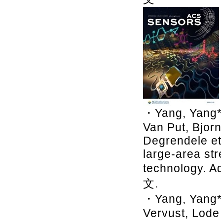
・Yang, Yang*
Van Put, Bjor
Degrendele et
large-area str
technology. A
文.
・Yang, Yang*,
Vervust, Lode