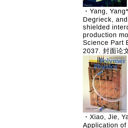
・Yang, Yang*,
Degrieck, and
shielded inter
production mo
Science Part 
2037. 封面论文
・Xiao, Jie, Y
Application o