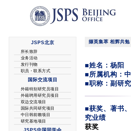
撷英集萃 相辉共勉
■姓名：杨阳
■所属机构：
■职称：副研
■获奖、著书、
究业绩
获奖