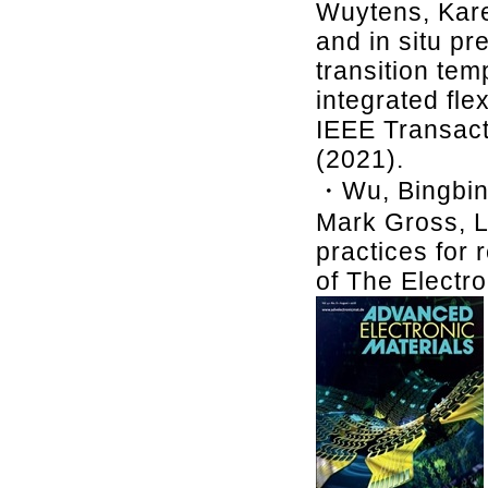
Wuytens, Kare
and in situ pr
transition tem
integrated fle
IEEE Transact
(2021).
・Wu, Bingbin,
Mark Gross, L
practices for 
of The Electr