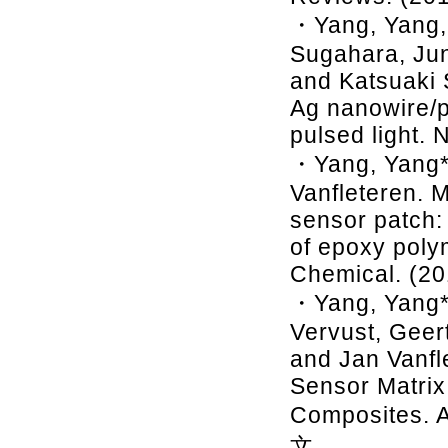
・Yang, Yang, 
Sugahara, Jun
and Katsuaki 
Ag nanowire/p
pulsed light.
・Yang, Yang*
Vanfleteren. M
sensor patch: 
of epoxy poly
Chemical. (20
・Yang, Yang*,
Vervust, Geert
and Jan Vanfle
Sensor Matrix 
Composites. 
文