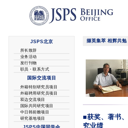
撷英集萃 相辉共勉
■获奖、著书、
究业绩