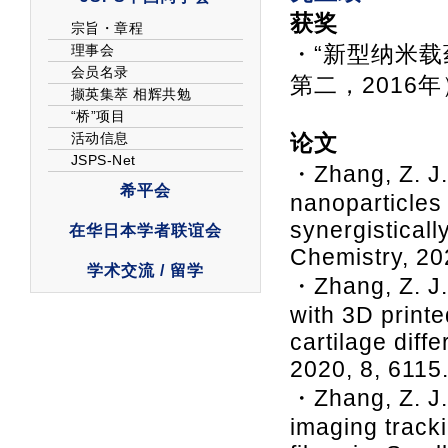
获奖
・“新型纳米
第二，2016年
论文
・Zhang, Z. J.*
nanoparticles
synergistical
Chemistry, 20
・Zhang, Z. J.
with 3D print
cartilage diff
2020, 8, 6115
・Zhang, Z. J.
imaging track