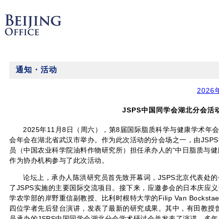
通知・活动
2026
JSPS中国同学会湖北分会活
2025年11月8日（周六），第8届国际脂质科学与健康学术年
会年会在湖北省武汉市举办。作为此次活动的分会场之一，由JSP
员（中国农业科学院油料作物研究所）担任承办人的“中日脂质与健康
作为协办机构参与了此次活动。
论坛上，承办人陈洪研究员首先致开幕词，JSPS北京代表处
了JSPS实施的主要国际交流项目。接下来，应邀参会的日本庆应
学农学部的岸野重信副教授、比利时根特大学的Filip Van Bocks
四位学者先后登台演讲，发表了最新的研究成果。其中，有田教授曾
员承办的JSPS中国同学会湖北分会学术研讨会并发表了演讲，多