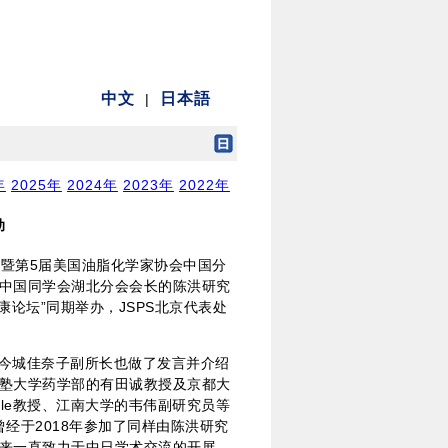
年
2025年
2024年
2023年
2022年
动
会暨第5届美国油脂化学家协会中国分
S中国同学会湖北分会会长的陈洪研究
论坛”同期举办，JSPS北京代表处
的今城佳奈子副所长也做了发言并介绍
义塾大学药学部的有田诚教授及京都大
taele教授、江南大学的韦伟副研究员等
经于2018年参加了同样由陈洪研究
年来一直致力于中日学术交流的开展。